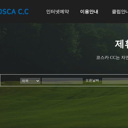
인터넷예약
인터넷예약
이용안내
이용안내
클럽안
클
다음
제
코스카 CC는 자
오픈날짜 :