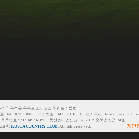
음성군 음성읍 동음로 318 코스카 컨트리클럽
 :
043-870-1000/
팩스번호 :
043-870-1030
전자우편 :
koscacc@gmail.co
등록번호 :
215-86-54169
통신판매업신고 :
제 2015-충북음성군-34호
개인
ight ⓒ
KOSCA COUNTRY CLUB.
All rights reserved.
예약확인/취
실시간예약