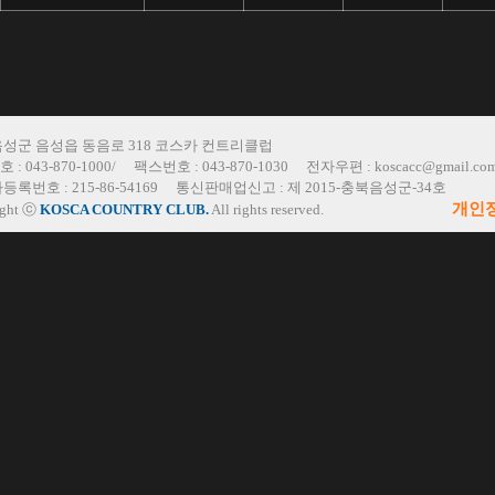
음성군 음성읍 동음로 318 코스카 컨트리클럽
 :
043-870-1000/
팩스번호 :
043-870-1030
전자우편 :
koscacc@gmail.co
등록번호 :
215-86-54169
통신판매업신고 :
제 2015-충북음성군-34호
개인
ight ⓒ
KOSCA COUNTRY CLUB.
All rights reserved.
예약확인/취
실시간예약
코스카 회원님을 
간편하게 이용하는
예약 확인 및 취
예약 시스템