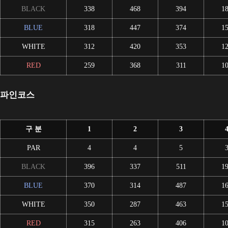
BLACK
338
468
394
1
BLUE
318
447
374
1
WHITE
312
420
353
1
RED
259
368
311
1
파인코스
구 분
1
2
3
PAR
4
4
5
BLACK
396
337
511
1
BLUE
370
314
487
1
WHITE
350
287
463
1
RED
315
263
406
1